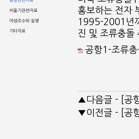
공항관련자료
홍보하는 전자 부로
비둘기관련자료
1995-200
야생조수와 질병
진 및 조류충돌 
기타자료
공항1-조류충돌_
▲다음글 - [공
▼이전글 - [