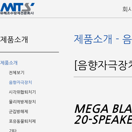
회
제품소개 - 
제품소개
[음향자극장치
제품소개
전체보기
음향자극장치
시각위협퇴치기
물리적방제장치
MEGA BLA
군집방해제
20-SPEAK
포유동물퇴치제
기타