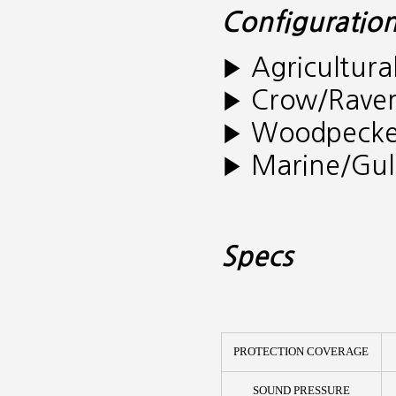
Configuration
Agricultur
▶
Crow/Rav
▶
Woodpeck
▶
Marine/Gu
▶
Specs
PROTECTION COVERAGE
SOUND PRESSURE