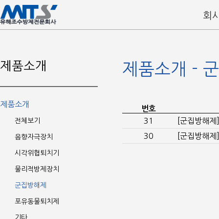
회
제품소개
제품소개 - 
제품소개
번호
31
[군집방해제
전체보기
30
[군집방해제
음향자극장치
시각위협퇴치기
물리적방제장치
군집방해제
포유동물퇴치제
기타