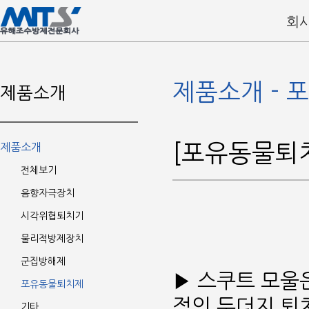
회
제품소개 - 
제품소개
[포유동물퇴
제품소개
전체보기
음향자극장치
시각위협퇴치기
물리적방제장치
군집방해제
▶ 스쿠트 모울
포유동물퇴치제
적인 두더지 퇴
기타