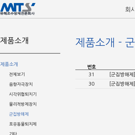
회
제품소개
제품소개 - 
제품소개
번호
31
[군집방해제
전체보기
30
[군집방해제
음향자극장치
시각위협퇴치기
물리적방제장치
군집방해제
포유동물퇴치제
기타