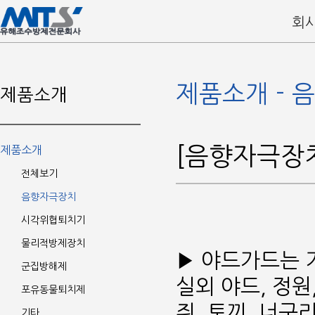
회
제품소개 - 
제품소개
[음향자극장
제품소개
전체보기
음향자극장치
시각위협퇴치기
물리적방제장치
▶ 야드가드는 
군집방해제
실외 야드, 정원,
포유동물퇴치제
쥐, 토끼, 너구
기타