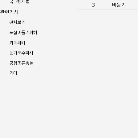
국내방제법
3
비둘기
관련기사
전체보기
도심비둘기피해
까치피해
농가조수피해
공항조류충돌
기타