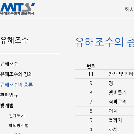
회
유해조수
유해조수의 
유해조수
번호
11
참새 및 기타
유해조수의 정의
9
꿩
유해조수의 종류
8
멧비둘기
관련법규
7
직박구리
방제법
6
어치
전체보기
5
물까치
해외방제법
4
까치